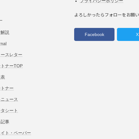
プライバシーポリシー
よろしかったらフォローをお願
ー
術解説
Facebook
X
rnal
ュースレター
トナーTOP
較表
ートナー
界ニュース
ータシート
外記事
ワイト・ペーパー