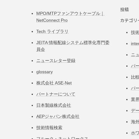
投稿
MPO/MTPファンアウトケーブル｜
カテゴリ
NetConnect Pro
Tech ライブラリ
技
JEITA 情報配線システム標準化専⾨委
inte
員会
ニ
ニュースレター登録
パー
glossary
比
株式会社 ASE-Net
パ
パートナーについて
業
日本製線株式会社
デ
AEPジャパン株式会社
海
技術情報検索
ホ
フルーク・ネットワークス