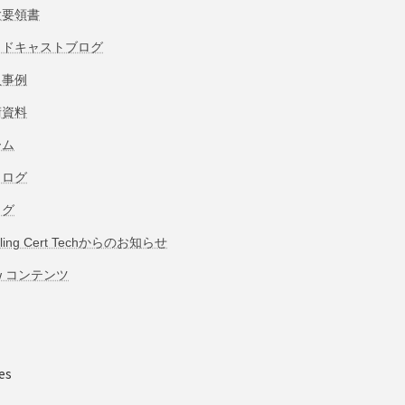
験要領書
ッドキャストブログ
入事例
術資料
ーム
タログ
ログ
bling Cert Techからのお知らせ
w コンテンツ
es