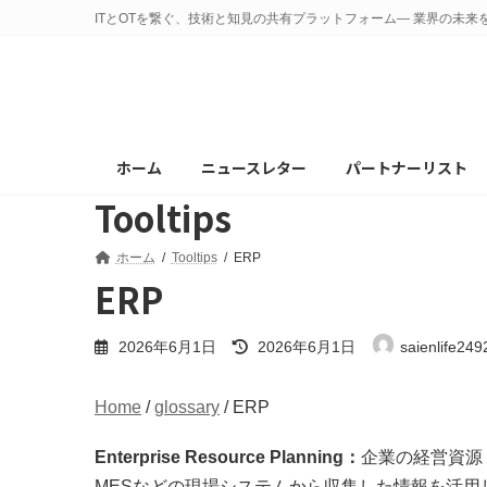
コ
ナ
ITとOTを繋ぐ、技術と知見の共有プラットフォーム— 業界の未来
ン
ビ
テ
ゲ
ン
ー
ツ
シ
へ
ョ
ホーム
ニュースレター
パートナーリスト
ス
ン
Tooltips
キ
に
ッ
移
プ
動
ホーム
Tooltips
ERP
ERP
最
2026年6月1日
2026年6月1日
saienlife24
終
更
Home
/
glossary
/
ERP
新
日
Enterprise Resource Planning：
企業の経営資源
時
:
MESなどの現場システムから収集した情報を活