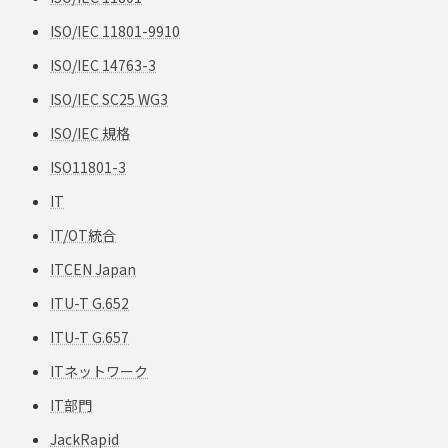
ISO/IEC 11801-9910
ISO/IEC 14763-3
ISO/IEC SC25 WG3
ISO/IEC 規格
ISO11801-3
IT
IT/OT統合
ITCEN Japan
ITU-T G.652
ITU-T G.657
ITネットワーク
IT部門
JackRapid