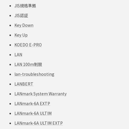
JIS規格準拠
JIS認証
Key Down
Key Up
KOEDO E-PRO
LAN
LAN 100m制限
lan-troubleshooting
LANBERT
LANmark System Warranty
LANmark-6A EXTP
LANmark-6A ULTIM
LANmark-6A ULTIM EXTP