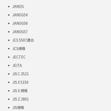
JANOG
JANOG54
JANOG56
JANOG57
JCS 5507適合
JCS規格
JECTEC
JEITA
JIS C 3521
JIS X 5150
JIS X 規格
JIS Z 2801
JIS規格