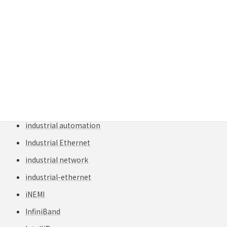
IEEE 802標準
IEEE802.3
IEEE802.3af
IEEE802.3at
IEEE802.3bt
IIoT
IL測定
industrial automation
Industrial Ethernet
industrial network
industrial-ethernet
iNEMI
InfiniBand