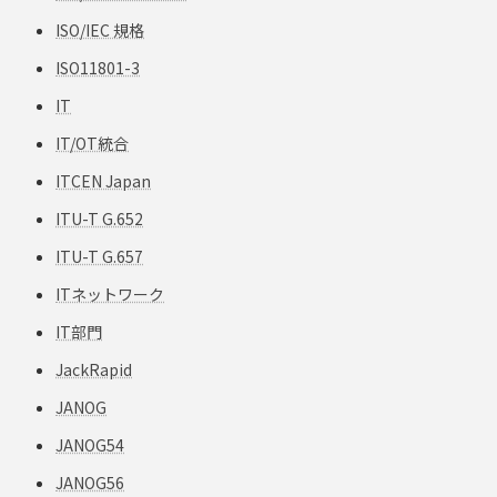
ISO/IEC 規格
ISO11801-3
IT
IT/OT統合
ITCEN Japan
ITU-T G.652
ITU-T G.657
ITネットワーク
IT部門
JackRapid
JANOG
JANOG54
JANOG56