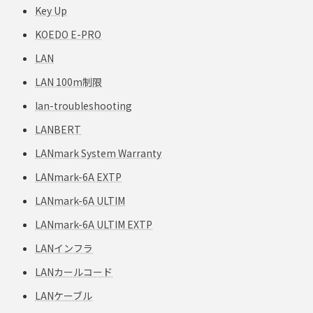
Key Up
KOEDO E-PRO
LAN
LAN 100m制限
lan-troubleshooting
LANBERT
LANmark System Warranty
LANmark-6A EXTP
LANmark-6A ULTIM
LANmark-6A ULTIM EXTP
LANインフラ
LANカールコード
LANケーブル