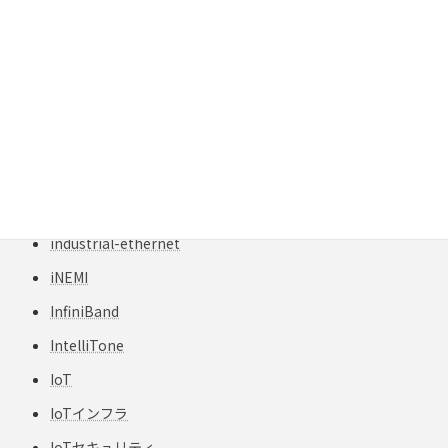
IEEE802.3at
IEEE802.3bt
IIoT
IL測定
industrial automation
Industrial Ethernet
industrial network
industrial-ethernet
iNEMI
InfiniBand
IntelliTone
IoT
IoTインフラ
IoTセキュリティ