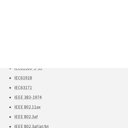
IDC接続
IDC端子
IEC 61300-3-35
IEC 61300-3-35 Edition 3
IEC 63171
IEC60603-7
IEC61158
IEC61300-3-35
IEC61918
IEC63171
IEEE 383-1974
IEEE 802.11ax
IEEE 802.3af
IEEE 802.3af/at/bt