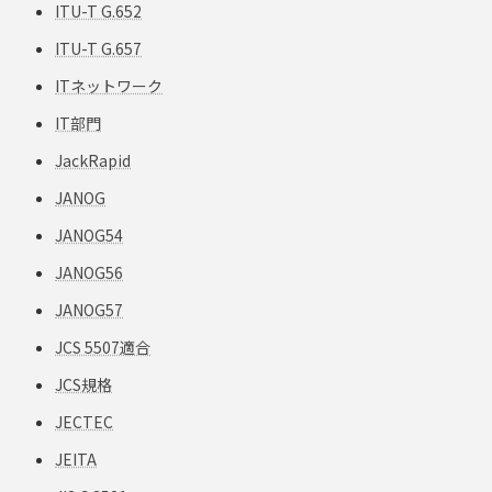
ITU-T G.652
ITU-T G.657
ITネットワーク
IT部門
JackRapid
JANOG
JANOG54
JANOG56
JANOG57
JCS 5507適合
JCS規格
JECTEC
JEITA